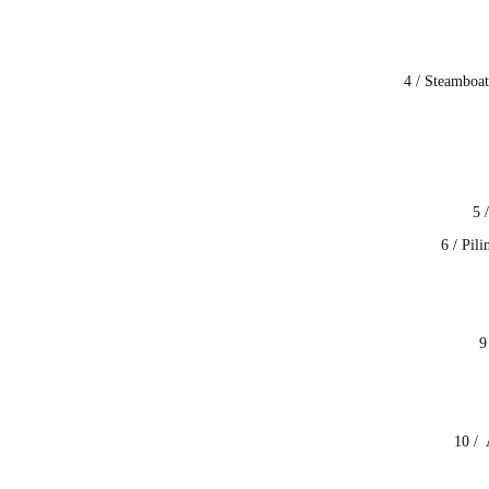
4 / Steamboa
5 
6 / Pil
9
10 / 