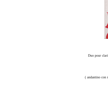
Duo pour clarin
( andantino con moto 